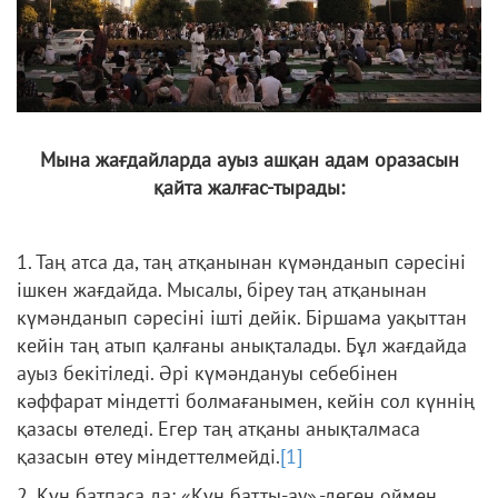
Мына жағдайларда ауыз ашқан адам оразасын
қайта жалғас-тырады:
1. Таң атса да, таң атқанынан күмәнданып сәресіні
ішкен жағдайда. Мысалы, біреу таң атқанынан
күмәнданып сәресіні ішті дейік. Біршама уақыттан
кейін таң атып қалғаны анықталады. Бұл жағдайда
ауыз бекітіледі. Әрі күмәндануы себебінен
кәффарат міндетті болмағанымен, кейін сол күннің
қазасы өтеледі. Егер таң атқаны анықталмаса
қазасын өтеу міндеттелмейді.
[1]
2. Күн батпаса да: «Күн батты-ау»,-деген оймен