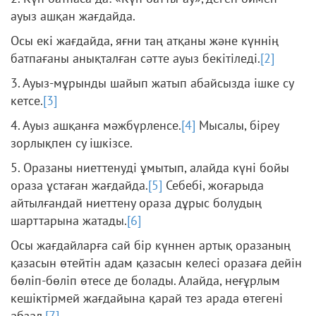
ауыз ашқан жағдайда.
Осы екі жағдайда, яғни таң атқаны және күннің
батпағаны анықталған сәтте ауыз бекітіледі.
[2]
3. Ауыз-мұрынды шайып жатып абайсызда ішке су
кетсе.
[3]
4. Ауыз ашқанға мәжбүрленсе.
[4]
Мысалы, біреу
зорлықпен су ішкізсе.
5. Оразаны ниеттенуді ұмытып, алайда күні бойы
ораза ұстаған жағдайда.
[5]
Себебі, жоғарыда
айтылғандай ниеттену ораза дұрыс болудың
шарттарына жатады.
[6]
Осы жағдайларға сай бір күннен артық оразаның
қазасын өтейтін адам қазасын келесі оразаға дейін
бөліп-бөліп өтесе де болады. Алайда, неғұрлым
кешіктірмей жағдайына қарай тез арада өтегені
абзал.
[7]