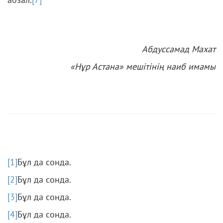
Абдуссамад Махат
«Нұр Астана» мешітінің наиб имамы
[1]
Бұл да сонда.
[2]
Бұл да сонда.
[3]
Бұл да сонда.
[4]
Бұл да сонда.