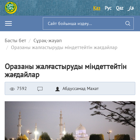
Қаз
Рус
Qaz
قاز
Басты бет
Сұрақ-жауап
Оразаны жалғастыруды міндеттейтін жағдайлар
Оразаны жалғастыруды міндеттейтін
жағдайлар
7592
Абдуссамад Махат