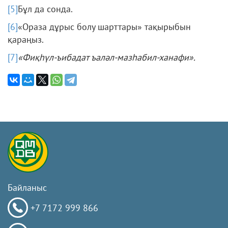
[5]
Бұл да сонда.
[6]
«Ораза дұрыс болу шарттары» тақырыбын
қараңыз.
[7]
«Фиқһүл-ъибадат ъаләл-мазһабил-ханафи».
Байланыс
+7 7172 999 866