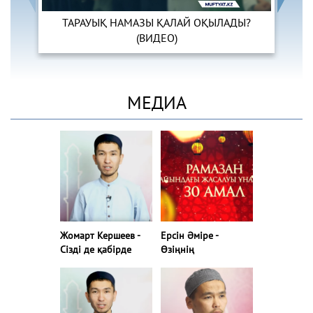
ТАРАУЫҚ НАМАЗЫ ҚАЛАЙ ОҚЫЛАДЫ?
(ВИДЕО)
МЕДИА
Жомарт Кершеев -
Ерсін Әміре -
Сізді де қабірде
Өзіңнің
ұмытпасын десеңіз!
жаратылысыңа соңғы
(11-ші амал) |
мәрте қашан ой
www.azan.kz
жүгірттің? (10-шы
амал)