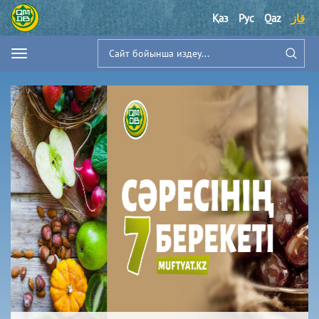
قاز
Qaz
Рус
Қаз