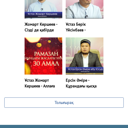
Жомарт Кершеев -
Ұстаз Берік
Сізді де қабірде
Үйсінбаев -
ұмытпасын десеңіз!
Күлімсіре! Әрбір
(11-ші амал) |
күлімсіреуің –
www.azan.kz
садақа! (17-ші амал)
Ұстаз Жомарт
Ерсін Әміре -
Кершеев - Аллаға
Құрандағы қысқа
ұнамайтын амалдан
сүрелерді түсінуге
болған темекіні
әрекет қыл! (12 - ші
Толығырақ
тастаңыз! (18-шы
амал)
амал)