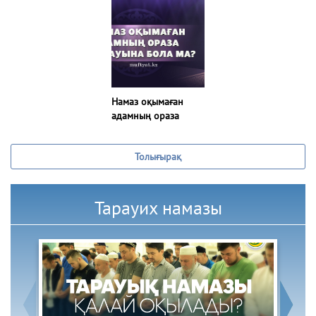
күн, аяғында үш күн
ауыз бекіту дұрыс
па?
Намаз оқымаған
адамның ораза
ұстауына бола ма?
Толығырақ
Тарауих намазы