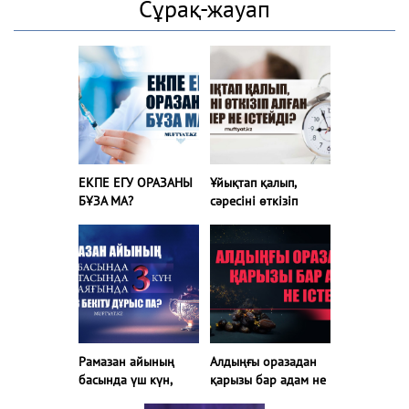
Сұрақ-жауап
ЕКПЕ ЕГУ ОРАЗАНЫ
Ұйықтап қалып,
БҰЗА МА?
сәресіні өткізіп
алған кісілер не
істейді?
Рамазан айының
Алдыңғы оразадан
басында үш күн,
қарызы бар адам не
ортасында үш
істейді?