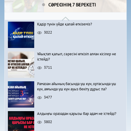
СӘРЕСІНІҢ 7 БЕРЕКЕТІ
Қадір түнін үйде қалай өткіземіз?
3022
Ұйықтап қалып, сәресіні өткізіп алған кісілер не
істейді?
3711
Рамазан айының басында үш күн, ортасында үш
күн, аяғында үш күн ауыз бекіту дұрыс па?
3477
Алдыңғы оразадан қарызы бар адам не істейді?
3802