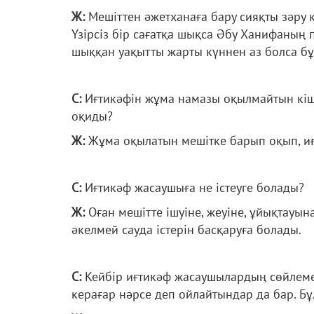
Ж:
Мешіттен әжетханаға бару сияқты зәру 
Үзірсіз бір сағатқа шықса Әбу Ханифаның 
шыққан уақытты жарты күннен аз болса б
С:
Иғтикәфін жұма намазы оқылмайтын кіш
оқиды?
Ж:
Жұма оқылатын мешітке барып оқып, иғ
С:
Иғтикәф жасаушыға не істеуге болады?
Ж:
Оған мешітте ішуіне, жеуіне, ұйықтауын
әкелмей сауда істерін басқаруға болады.
С:
Кейбір иғтикәф жасаушылардың сөйлеме
керағар нәрсе деп ойлайтындар да бар. Бұ