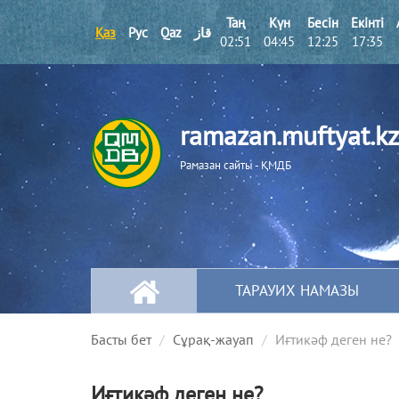
Таң
Күн
Бесін
Екінті
Қаз
Рус
Qaz
قاز
02:51
04:45
12:25
17:35
ramazan.muftyat.kz
Рамазан сайты - ҚМДБ
ТАРАУИХ НАМАЗЫ
Басты бет
Сұрақ-жауап
Иғтикәф деген не?
Иғтикәф деген не?