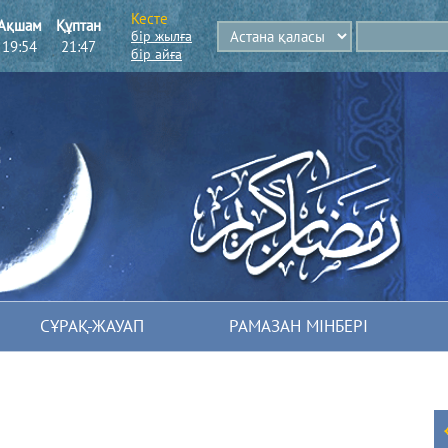
Кесте
Ақшам
Құптан
бір жылға
19:54
21:47
бір айға
СҰРАҚ-ЖАУАП
РАМАЗАН МІНБЕРІ