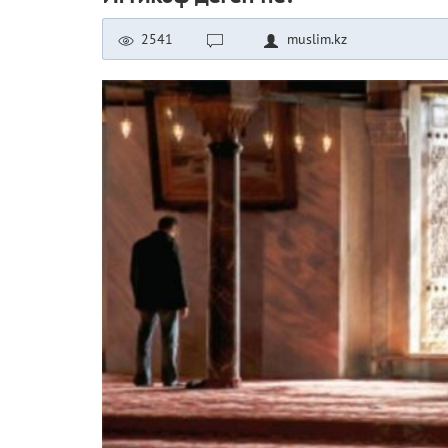
2541
muslim.kz