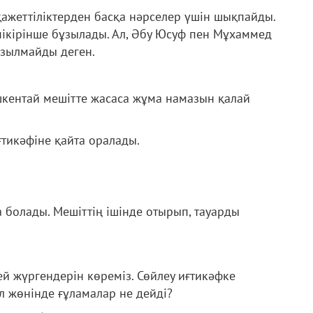
қажеттіліктерден басқа нәрселер үшін шықпайды.
пікірінше бұзылады. Ал, Әбу Юсуф пен Мұхаммед
ұзылмайды деген.
кентай мешітте жасаса жұма намазын қалай
тикәфіне қайта оралады.
а болады. Мешіттің ішінде отырып, тауарды
й жүргендерін көреміз. Сөйлеу иғтикәфке
л жөнінде ғұламалар не дейді?