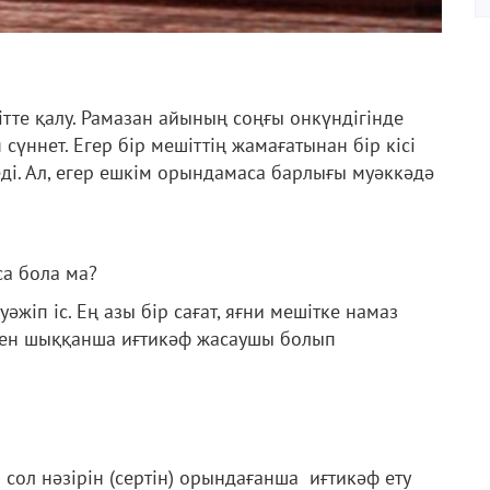
тте қалу. Рамазан айының соңғы онкүндігінде
сүннет. Егер бір мешіттің жамағатынан бір кісі
і. Ал, егер ешкім орындамаса барлығы муәккәдә
са бола ма?
уәжіп іс. Ең азы бір сағат, яғни мешітке намаз
іттен шыққанша иғтикәф жасаушы болып
 сол нәзірін (сертін) орындағанша иғтикәф ету