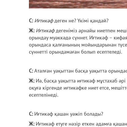
С:
Иғтикәф
деген не? Үкімі қандай?
Ж:
Иғтикәф
дегеніміз арнайы ниетпен меші
орындау муәккәдә сүннет. Иғтикәф – кифая 
орындаса қалғанының мойындарынан түсед
сүннетті орындамаған болып есептеледі.
С:
Аталған уақыттан басқа уақытта орында
Ж:
Иә, басқа уақытта иғтикәф мұстахаб әрі 
оқуға кіргенде иғтикәфке ниет етсе, меш
есептелінеді.
С:
Иғтикәф қашан уәжіп болады?
Ж:
Иғтикәф етуге нәзір еткен адамға қашан