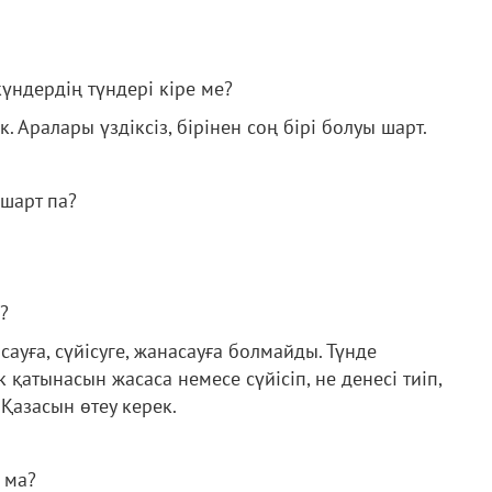
күндердің түндері кіре ме?
. Аралары үздіксіз, бірінен соң бірі болуы шарт.
 шарт па?
?
ауға, сүйісуге, жанасауға болмайды. Түнде
 қатынасын жасаса немесе сүйісіп, не денесі тиіп,
Қазасын өтеу керек.
 ма?