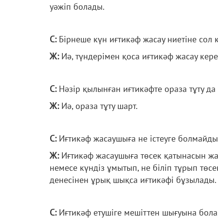
уәжіп болады.
С:
Бірнеше күн иғтикәф жасау ниетіне сол 
Ж:
Иә, түндерімен қоса иғтикәф жасау керек
С:
Нәзір қылынған иғтикәфте ораза тұту да
Ж:
Иә, ораза тұту шарт.
С:
Иғтикәф жасаушыға не істеуге болмайды
Ж:
Иғтикәф жасаушыға төсек қатынасын жас
немесе күндіз ұмытып, не біліп тұрып төсек
денесінен ұрық шықса иғтикәфі бұзылады. 
С:
Иғтикәф етушіге мешіттен шығуына бола