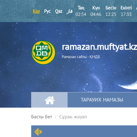
Таң
Күн
Бесін
Екінті
Қаз
Рус
Qaz
قاز
02:54
04:46
12:25
17:33
ramazan.muftyat.kz
Рамазан сайты - ҚМДБ
ТАРАУИХ НАМАЗЫ
Басты бет
Сұрақ-жауап