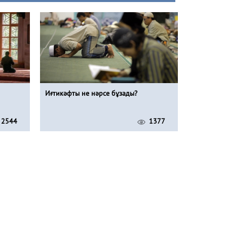
Иғтикәфты не нәрсе бұзады?
2544
1377