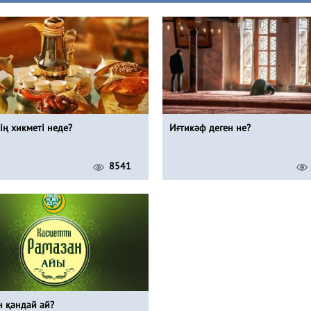
ің хикметі неде?
Иғтикәф деген не?
8541
н қандай ай?