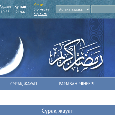
Кесте
Ақшам
Құптан
бір жылға
19:53
21:44
бір айға
СҰРАҚ-ЖАУАП
РАМАЗАН МІНБЕРІ
Сұрақ-жауап