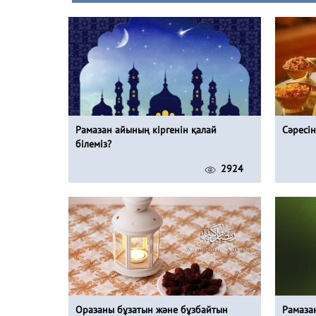
Рамазан айының кіргенін қалай
Сәресін
білеміз?
2924
Оразаны бұзатын және бұзбайтын
Рамаза