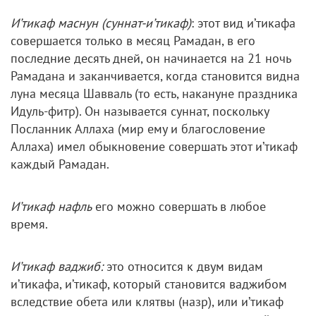
И’тикаф маснун (суннат-и’тикаф)
: этот вид и’тикафа
совершается только в месяц Рамадан, в его
последние десять дней, он начинается на 21 ночь
Рамадана и заканчивается, когда становится видна
луна месяца Шавваль (то есть, накануне праздника
Идуль-фитр). Он называется суннат, поскольку
Посланник Аллаха (мир ему и благословение
Аллаха) имел обыкновение совершать этот и’тикаф
каждый Рамадан.
И’тикаф нафль
его можно совершать в любое
время.
И’тикаф ваджиб:
это относится к двум видам
и’тикафа, и’тикаф, который становится ваджибом
вследствие обета или клятвы (назр), или и’тикаф