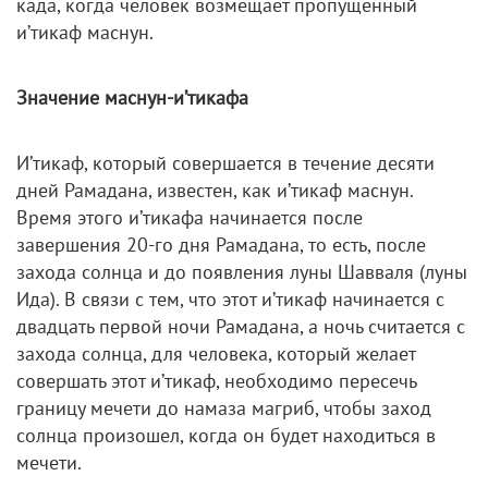
када, когда человек возмещает пропущенный
и’тикаф маснун.
Значение маснун-и’тикафа
И’тикаф, который совершается в течение десяти
дней Рамадана, известен, как и’тикаф маснун.
Время этого и’тикафа начинается после
завершения 20-го дня Рамадана, то есть, после
захода солнца и до появления луны Шавваля (луны
Ида). В связи с тем, что этот и’тикаф начинается с
двадцать первой ночи Рамадана, а ночь считается с
захода солнца, для человека, который желает
совершать этот и’тикаф, необходимо пересечь
границу мечети до намаза магриб, чтобы заход
солнца произошел, когда он будет находиться в
мечети.