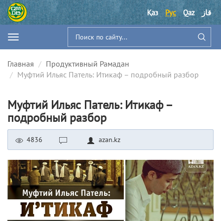
Қаз
Рус
Qaz
قاز
Главная
Продуктивный Рамадан
Муфтий Ильяс Патель: Итикаф – подробный разбор
Муфтий Ильяс Патель: Итикаф –
подробный разбор
4836
azan.kz