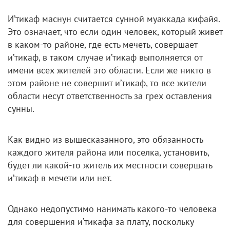
И’тикаф маснун считается сунной муаккада кифайя.
Это означает, что если один человек, который живет
в каком-то районе, где есть мечеть, совершает
и’тикаф, в таком случае и’тикаф выполняется от
имени всех жителей это области. Если же никто в
этом районе не совершит и’тикаф, то все жители
области несут ответственность за грех оставления
сунны.
Как видно из вышесказанного, это обязанность
каждого жителя района или поселка, установить,
будет ли какой-то житель их местности совершать
и’тикаф в мечети или нет.
Однако недопустимо нанимать какого-то человека
для совершения и’тикафа за плату, поскольку