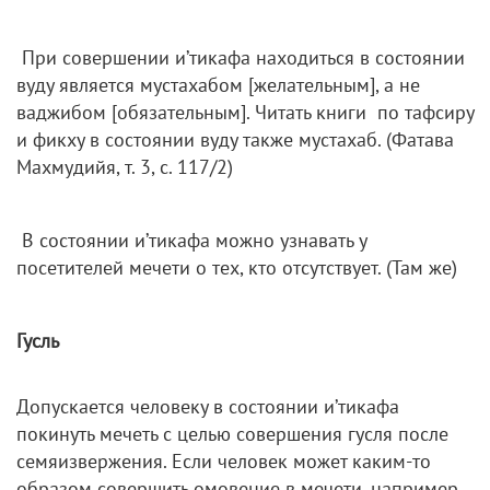
При совершении и’тикафа находиться в состоянии
вуду является мустахабом [желательным], а не
ваджибом [обязательным]. Читать книги по тафсиру
и фикху в состоянии вуду также мустахаб. (Фатава
Махмудийя, т. 3, с. 117/2)
В состоянии и’тикафа можно узнавать у
посетителей мечети о тех, кто отсутствует. (Там же)
Гусль
Допускается человеку в состоянии и’тикафа
покинуть мечеть с целью совершения гусля после
семяизвержения. Если человек может каким-то
образом совершить омовение в мечети, например,