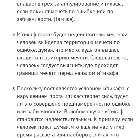
впадает в грех за аннулирование и’тикафа,
если покинет мечеть по ошибке или по
забывчивости. (Там же).
И’тикаф также будет недействительным, если
человек выйдет за территорию мечети по
ошибке, думая, что место, куда он вышел,
входит в территорию мечети. Следовательно,
человеку следует выяснить, где проходят
границы мечети перед началом и’тикафа.
Поскольку пост является условием и’тикафа, с
нарушением поста и’тикаф теряет силу, будет
ли это совершено преднамеренно, по ошибке
или забывчивости. В любом случае и’тикаф
становится недействительным. К примеру, если
человек поест, думая, что еще не наступило
время рассвета или наоборот, считая, что