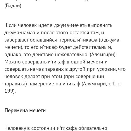
(Бадаи)
Если человек идет в джума-мечеть выполнять
джума-намаз и после этого остается там, и
завершает оставшийся период и’тикафа (в джума-
мечети), то его и’тикаф будет действительным,
однако, это действие нежелательно. (Алямгири).
Можно совершать и’тикаф в одной мечети и
совершать намаз таравих в другой при условии, что
человек делает при этом (при совершении
таравиха) намерение на и’тикаф (Алямгири, т. 1, с.
199).
Перемена мечети
Человеку в состоянии и’тикафа обязательно