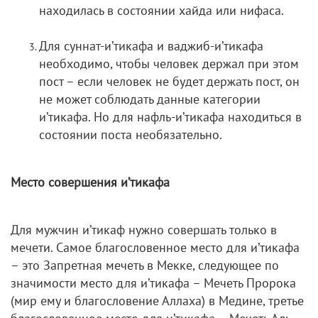
находилась в состоянии хайда или нифаса.
Для суннат-и’тикафа и ваджиб-и’тикафа
необходимо, чтобы человек держал при этом
пост – если человек не будет держать пост, он
не может соблюдать данные категории
и’тикафа. Но для нафль-и’тикафа находиться в
состоянии поста необязательно.
Место совершения и’тикафа
Для мужчин и’тикаф нужно совершать только в
мечети. Самое благословенное место для и’тикафа
– это Запретная мечеть в Мекке, следующее по
значимости место для и’тикафа – Мечеть Пророка
(мир ему и благословение Аллаха) в Медине, третье