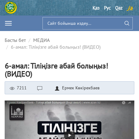
قاز
Qaz
Рус
Қаз
Басты бет
МЕДИА
6-амал: Тіліңізге абай болыңыз! (ВИДЕО)
6-амал: Тіліңізге абай болыңыз!
(ВИДЕО)
7211
Ермек Көкірекбаев